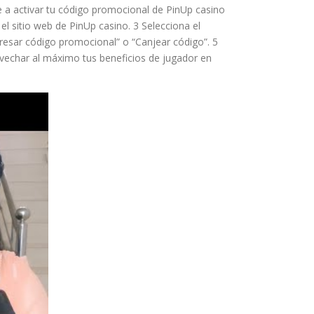
de a activar tu código promocional de PinUp casino
el sitio web de PinUp casino. 3 Selecciona el
gresar código promocional” o “Canjear código”. 5
rovechar al máximo tus beneficios de jugador en