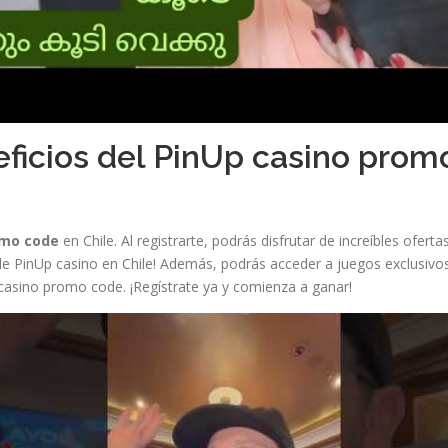
eficios del PinUp casino prom
omo code
en Chile. Al registrarte, podrás disfrutar de increíbles ofer
e PinUp casino en Chile! Además, podrás acceder a juegos exclusivos
 casino promo code. ¡Regístrate ya y comienza a ganar!