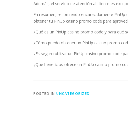
Además, el servicio de atención al cliente es exce
En resumen, recomiendo encarecidamente PinUp casi
obtener tu PinUp casino promo code para aprovec
¿Qué es un PinUp casino promo code y para qué se 
¿Cómo puedo obtener un PinUp casino promo code p
¿Es seguro utilizar un PinUp casino promo code par
¿Qué beneficios ofrece un PinUp casino promo cod
POSTED IN
UNCATEGORIZED