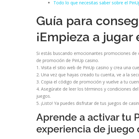
Todo lo que necesitas saber sobre el PinU
Guía para conseg
¡Empieza a jugar 
Si estás buscando emocionantes promociones de cas
de promoción de PinUp casino.
1. Visita el sitio web de PinUp casino y crea una c
2. Una vez que hayas creado tu cuenta, ve a la se
3. Copia el código de promoción y vuelve a tu cuen
4. Asegúrate de leer los términos y condiciones de
juegos.
5. ¡Listo! Ya puedes disfrutar de tus juegos de cas
Aprende a activar tu 
experiencia de juego 