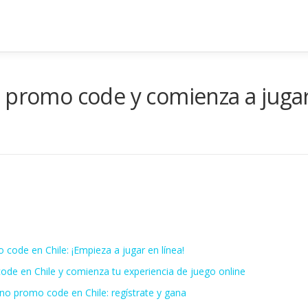
 promo code y comienza a jugar 
code en Chile: ¡Empieza a jugar en línea!
ode en Chile y comienza tu experiencia de juego online
ino promo code en Chile: regístrate y gana