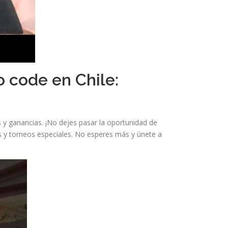
o code en Chile:
tas y ganancias. ¡No dejes pasar la oportunidad de
 y torneos especiales. No esperes más y únete a