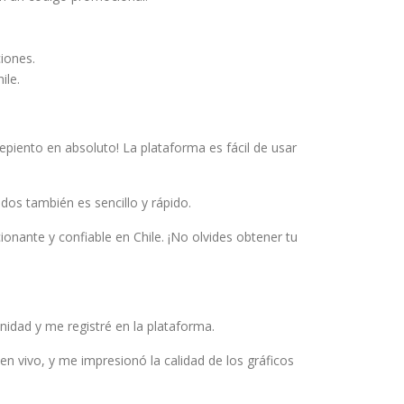
ciones.
ile.
piento en absoluto! La plataforma es fácil de usar
os también es sencillo y rápido.
nante y confiable en Chile. ¡No olvides obtener tu
dad y me registré en la plataforma.
n vivo, y me impresionó la calidad de los gráficos