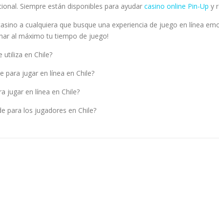
pcional. Siempre están disponibles para ayudar
casino online Pin-Up
y r
no a cualquiera que busque una experiencia de juego en línea emoci
har al máximo tu tiempo de juego!
utiliza en Chile?
ara jugar en línea en Chile?
a jugar en línea en Chile?
e para los jugadores en Chile?