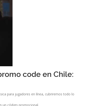
promo code en Chile:
sica para jugadores en línea, cubriremos todo lo
on un código promocional.