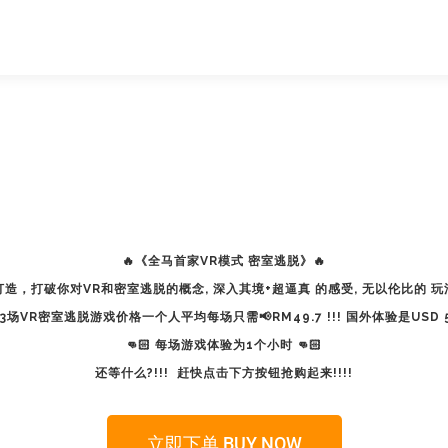
🔥《全马首家VR模式 密室逃脱》🔥
 打造，打破你对VR和密室逃脱的概念, 深入其境+超逼真 的感受, 无以伦比的 玩
场VR密室逃脱游戏价格一个人平均每场只需📢RM49.7 !!! 国外体验是USD
👊🏻 每场游戏体验为1个小时 👊🏻
还等什么?!!! 赶快点击下方按钮抢购起来!!!!
立即下单 BUY NOW