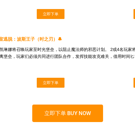
立即下单
R密室逃脱：波斯王子（时之刃）🔔
凯琳娜将召唤玩家至时光堡垒，以阻止魔法师的邪恶计划。 2或4名玩家
离堡垒，玩家们必须共同进行团队合作，发挥技能攻克难关，借用时间匕
立即下单
立即下单 BUY NOW