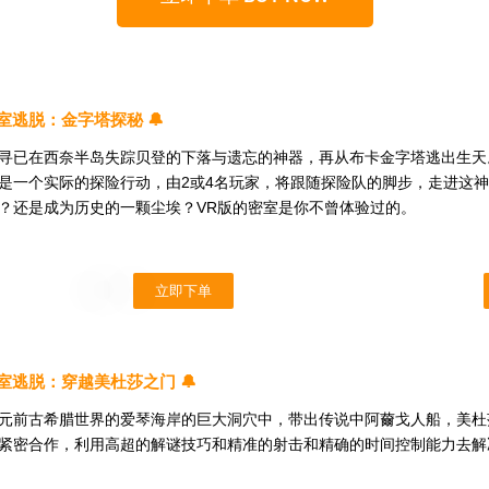
密室逃脱：金字塔探秘 🔔
寻已在西奈半岛失踪贝登的下落与遗忘的神器，再从布卡金字塔逃出生天
是一个实际的探险行动，由2或4名玩家，将跟随探险队的脚步，走进这
？还是成为历史的一颗尘埃？VR版的密室是你不曾体验过的。
立即下单
R密室逃脱：穿越美杜莎之门 🔔
元前古希腊世界的爱琴海岸的巨大洞穴中，带出传说中阿薾戈人船，美杜
紧密合作，利用高超的解谜技巧和精准的射击和精确的时间控制能力去解决