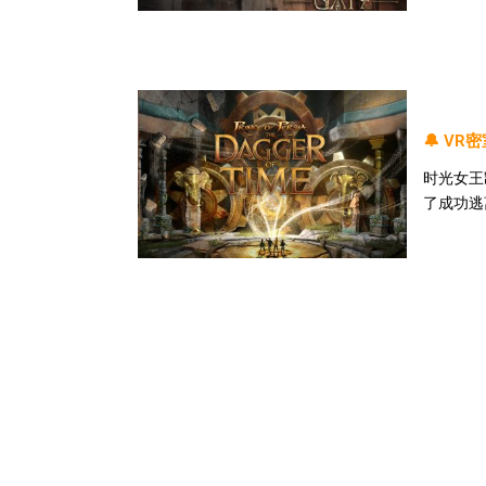
🔔 V
时光女王
了成功逃